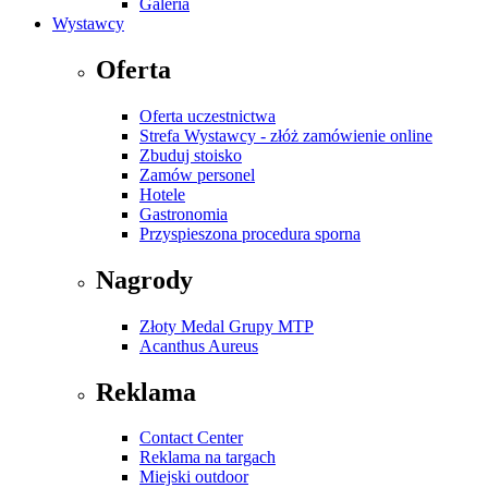
Galeria
Wystawcy
Oferta
Oferta uczestnictwa
Strefa Wystawcy - złóż zamówienie online
Zbuduj stoisko
Zamów personel
Hotele
Gastronomia
Przyspieszona procedura sporna
Nagrody
Złoty Medal Grupy MTP
Acanthus Aureus
Reklama
Contact Center
Reklama na targach
Miejski outdoor