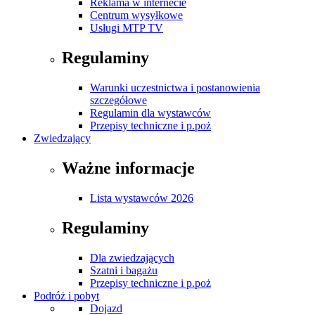
Reklama w internecie
Centrum wysyłkowe
Usługi MTP TV
Regulaminy
Warunki uczestnictwa i postanowienia
szczegółowe
Regulamin dla wystawców
Przepisy techniczne i p.poż
Zwiedzający
Ważne informacje
Lista wystawców 2026
Regulaminy
Dla zwiedzających
Szatni i bagażu
Przepisy techniczne i p.poż
Podróż i pobyt
Dojazd