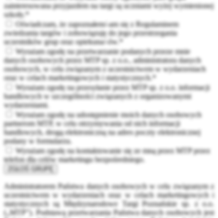
zainteresowana przyjazdem na targi są uczniami wyżej wymienionej
szkoły.*
Oświadczam, że zapoznałem/-am się z Regulaminem
zwiedzania targów i zobowiązuję do jego przestrzegania
uczestników grup oraz opiekuna/-ów.*
Wyrażam zgodę na przetwarzanie podanych przeze mnie
danych osobowych przez MTP sp. z o.o., administratora danych
osobowych, w celu związanym z uczestnictwem w wydarzeniach
oraz w celach marketingowych i statystycznych.*
Wyrażam zgodę na przesyłanie przez MTP sp. z o.o. informacji
handlowych w szczególności związanych z organizowanymi
wydarzeniami.
Wyrażam zgodę na udostępnienie moich danych osobowych
partnerom MTP, w celu otrzymywania od nich informacji
handlowych, drogą elektroniczną na adres poczty elektronicznej
podany w formularzu.
Wyrażam zgodę na kontaktowanie się ze mną przez MTP przez
telefon dla celów marketingu bezpośredniego.
ZGŁOŚ GRUPĘ
Administratorem Państwa danych osobowych w celu związanym z
uczestnictwem w wydarzeniach oraz w celach marketingowych i
statystycznych są Międzynarodowe Targi Poznańskie sp. z o.o.
(„MTP”). Podstawą przetwarzania Państwa danych osobowych jest