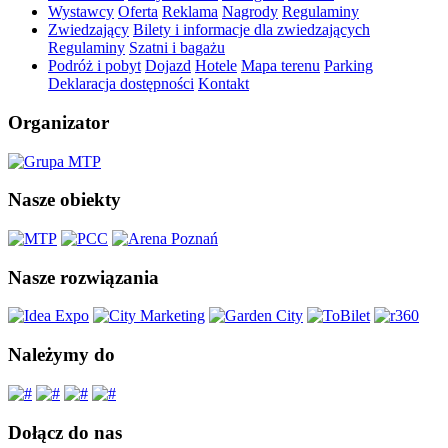
Wystawcy
Oferta
Reklama
Nagrody
Regulaminy
Zwiedzający
Bilety i informacje dla zwiedzających
Regulaminy
Szatni i bagażu
Podróż i pobyt
Dojazd
Hotele
Mapa terenu
Parking
Deklaracja dostępności
Kontakt
Organizator
Nasze obiekty
Nasze rozwiązania
Należymy do
Dołącz do nas