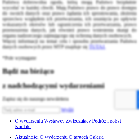
Państwa dobrowolna zgoda, którą mogą Państwo bezpłatnie
wycofać w każdej chwili. Mają Państwo prawo do prawo dostępu
do swoich danych oraz prawo żądania ich sprostowania, złożenia
sprzeciwu względem ich przetwarzania, ich usunięcia po upływie
wskazanych okresów lub ograniczenia ich przetwarzania, prawo
przenoszenia danych, jak również prawo wniesienia skargi do
organu nadzorczego zajmującego się ochroną danych osobowych.
Więcej informacji na temat celu i sposobu przetwarzania Państwa
danych osobowych przez MTP znajduje się
TUTAJ.
*Pole wymagane
Bądź na bieżąco
z nadchodzącymi wydarzeniami
Zapisz się do naszego newslettera
Wyślij
O wydarzeniu
Wystawcy
Zwiedzający
Podróż i pobyt
Kontakt
Aktualności
O wydarzeniu
O targach
Galeria