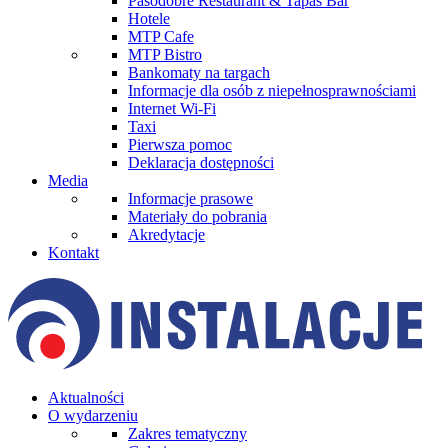
Pasodobre Restaurant & Tapas Bar
Hotele
MTP Cafe
MTP Bistro
Bankomaty na targach
Informacje dla osób z niepełnosprawnościami
Internet Wi-Fi
Taxi
Pierwsza pomoc
Deklaracja dostępności
Media
Informacje prasowe
Materiały do pobrania
Akredytacje
Kontakt
Aktualności
O wydarzeniu
Zakres tematyczny