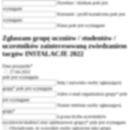
Dyrektor / dziekan
pole jest
wymagane
Kierunek / profil kształcenia
pole jest
wymagane
Klasa
pole jest wymagane
Zgłaszam grupę uczniów / studentów /
uczestników zainteresowaną zwiedzaniem
targów INSTALACJE 2022
Data przyjazdu*
27.04.2022
pole jest wymagane
Imię i nazwisko osoby zgłaszającej
grupę*
pole jest wymagane
Adres e-mail organizatora grupy*
pole
jest wymagane
Numer telefonu osoby zgłaszającej
grupę*
Łączna liczba uczestników
(uczniowie/studenci oraz opiekunowie grupy)*
pole jest wymagane
Oświadczam, że wszystkie osoby zgłoszone jako grupa