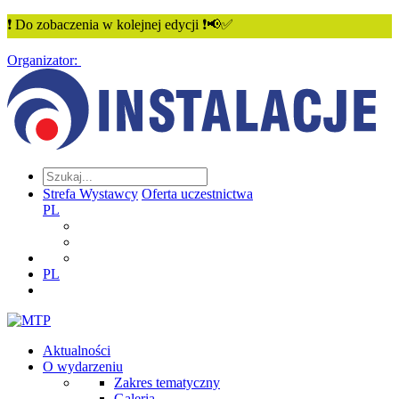
❗ Do zobaczenia w kolejnej edycji ❗📢✅
Organizator:
Strefa Wystawcy
Oferta uczestnictwa
PL
PL
Aktualności
O wydarzeniu
Zakres tematyczny
Galeria