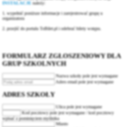
INSTALACJE
należy:
1. wypełnić poniższe informacje i zarejestrować grupę u
organizatora
2. przejść do portalu ToBilet.pl i odebrać bilety wstępu.
FORMULARZ ZGŁOSZENIOWY DLA
GRUP SZKOLNYCH
Nazwa szkoły
pole jest wymagane
Adres email
pole jest wymagane
ADRES SZKOŁY
Ulica
pole jest wymagane
Kod pocztowy
pole jest wymagane / kod pocztowy
wpisać z pominięciem myślnika
Miasto