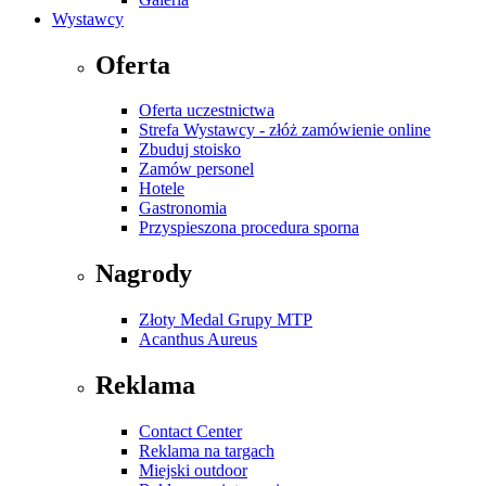
Wystawcy
Oferta
Oferta uczestnictwa
Strefa Wystawcy - złóż zamówienie online
Zbuduj stoisko
Zamów personel
Hotele
Gastronomia
Przyspieszona procedura sporna
Nagrody
Złoty Medal Grupy MTP
Acanthus Aureus
Reklama
Contact Center
Reklama na targach
Miejski outdoor