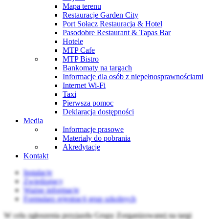
Mapa terenu
Restauracje Garden City
Port Sołacz Restauracja & Hotel
Pasodobre Restaurant & Tapas Bar
Hotele
MTP Cafe
MTP Bistro
Bankomaty na targach
Informacje dla osób z niepełnosprawnościami
Internet Wi-Fi
Taxi
Pierwsza pomoc
Deklaracja dostępności
Media
Informacje prasowe
Materiały do pobrania
Akredytacje
Kontakt
Instalacje
Zwiedzający
Ważne informacje
Formularz rejestracji grup szkolnych
W celu zgłoszenia przyjazdu Grupy Zorganizowanej na targi