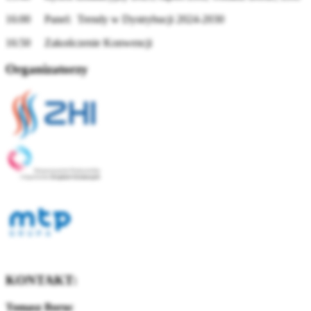
16:00 Panel: Trendy w Dystrybucji 2024-2030
16:50 Zakończenie Konwencji
Organizatorzy
KONTAKT:
Tomasz Boruc