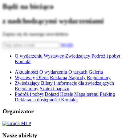
Bądź na bieżąco
z nadchodzącymi wydarzeniami
Zapisz się do naszego newslettera
Wyślij
O wydarzeniu
Wystawcy
Zwiedzający
Podróż i pobyt
Kontakt
Aktualności
O wydarzeniu
O targach
Galeria
Wystawcy
Oferta
Reklama
Nagrody
Regulaminy
Zwiedzający
Bilety i informacje dla zwiedzających
Regulaminy
Szatni i bagażu
Podróż i pobyt
Dojazd
Hotele
Mapa terenu
Parking
Deklaracja dostępności
Kontakt
Organizator
Nasze obiekty