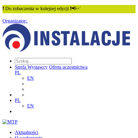
❗ Do zobaczenia w kolejnej edycji ❗📢✅
Organizator:
Strefa Wystawcy
Oferta uczestnictwa
PL
EN
PL
EN
Aktualności
O wydarzeniu