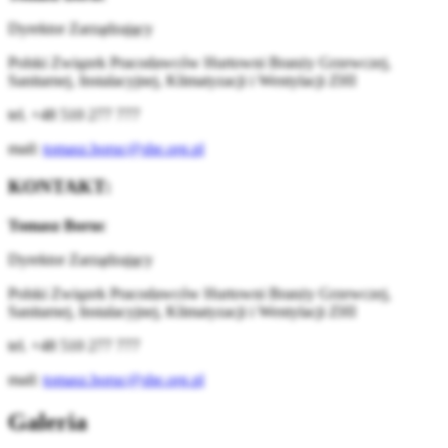
Dyrektor Zarządzający
Polski Związek Pracodawców Hurtowni Branży Grzewczej,
Sanitarnej, Instalacyjnej, Klimatyzacji i Wentylacji ZHI
tel. +48 510 277 777
mail:
tomasz.boruc@she.org.pl
KONTAKT:
Tomasz Boruc
Dyrektor Zarządzający
Polski Związek Pracodawców Hurtowni Branży Grzewczej,
Sanitarnej, Instalacyjnej, Klimatyzacji i Wentylacji ZHI
tel. +48 510 277 777
mail:
tomasz.boruc@she.org.pl
Galeria