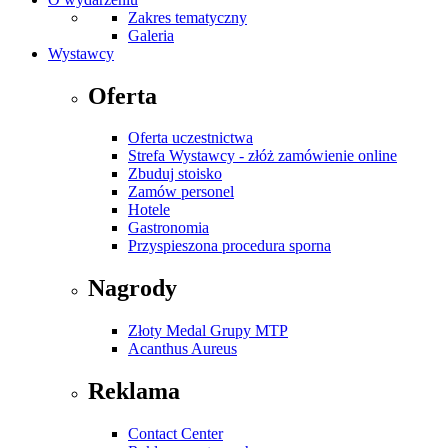
Zakres tematyczny
Galeria
Wystawcy
Oferta
Oferta uczestnictwa
Strefa Wystawcy - złóż zamówienie online
Zbuduj stoisko
Zamów personel
Hotele
Gastronomia
Przyspieszona procedura sporna
Nagrody
Złoty Medal Grupy MTP
Acanthus Aureus
Reklama
Contact Center