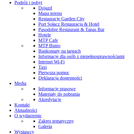
Podróż i pobyt
Dojazd
Mapa terenu
Restauracje Garden City
Port Sołacz Restauracja & Hotel
Pasodobre Restaurant & Tapas Bar
Hotele
MTP Cafe
MTP Bistro
Bankomaty na targach
Informacje dla osób z niepełnosprawnościami
Internet Wi-Fi
Taxi
Pierwsza pomoc
Deklaracja dostępności
Media
Informacje prasowe
Materiały do pobrania
Akredytacje
Kontakt
Aktualności
O wydarzeniu
Zakres tematyczny
Galeria
Wystawcy