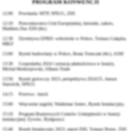
PROGRAM KONWENCJI
12:00 Powitania: MTP, SPIUG, ZHI
12:10 Prawodawstwo Unii Europejskiej, kierunki, zakres,
Matthieu Duc EHI (tbc)
12:30 Dyrektywa EPBD: wdrożenie w Polsce, Tomasz Gałązka,
MRiT
13:00 Rynek budowlany w Polsce, Beata Tomczak (tbc), ASM
13:30 Gospodarka 2024 i sytuacja płatnościowa w branży,
Michał Modrzejewski, Allianz-Trade
13:50 Rynek grzewczy 2023, perspektywa 2024/25, Janusz
Starościk, SPIUG
14:15 Przerwa - lunch
15:00 Wręczenie nagród, Waldemar Joniec, Rynek Instalacyjny,
15:10 Program Branżowych Centrów Umiejętności w branży
instalacyjnej: Żywiec, Bydgoszcz
15:40 Rynek Instalacyjny 2023, raport ZHI, Tomasz Boruc, ZHI