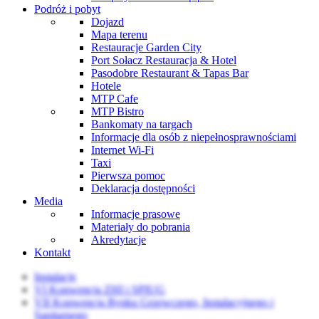
Podróż i pobyt
Dojazd
Mapa terenu
Restauracje Garden City
Port Sołacz Restauracja & Hotel
Pasodobre Restaurant & Tapas Bar
Hotele
MTP Cafe
MTP Bistro
Bankomaty na targach
Informacje dla osób z niepełnosprawnościami
Internet Wi-Fi
Taxi
Pierwsza pomoc
Deklaracja dostępności
Media
Informacje prasowe
Materiały do pobrania
Akredytacje
Kontakt
Instalacje
VI Konwencja ZHI i SPIUG
VII Konwencja Rynku Grzewczego, Instalacyjnego i
Sanitarnego