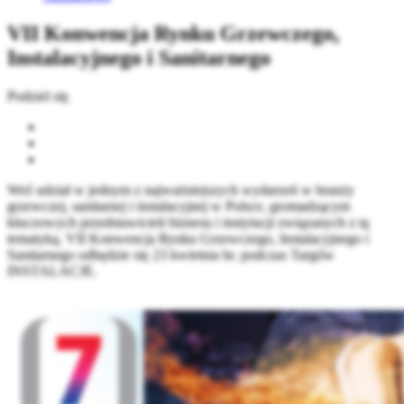
VII Konwencja Rynku Grzewczego,
Instalacyjnego i Sanitarnego
Podziel się
Weź udział w jednym z najważniejszych wydarzeń w branży
grzewczej, sanitarnej i instalacyjnej w Polsce, gromadzącym
kluczowych przedstawicieli biznesu i instytucji związanych z tą
tematyką. VII Konwencja Rynku Grzewczego, Instalacyjnego i
Sanitarnego odbędzie się 23 kwietnia br. podczas Targów
INSTALACJE.