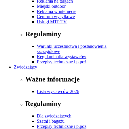
Reklama na targach
Miejski outdoor
Reklama w internecie
Centrum wysyłkowe
Usługi MTP TV
Regulaminy
Warunki uczestnictwa i postanowienia
szczegółowe
Regulamin dla wystawców
Przepisy techniczne i p.poż
Zwiedzający
Ważne informacje
Lista wystawców 2026
Regulaminy
Dla zwiedzających
Szatni i bagażu
Przepisy techniczne i p.poż