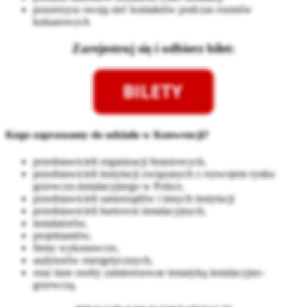
poszerzysz swoją sieć kontaktów podczas rozmów
kuluarowych
Zarejestruj się i odbierz bilet:
Kogo zapraszamy do udziału w Konwencji?
przedstawicieli organizacji branżowych,
przedstawicieli instytucji związanych z rozwojem rynku
grzewczo-instalacyjnego w Polsce,
przedstawicieli samorządów i innych instytucji
przedstawicieli hurtowni instalacyjnych,
instalatorów,
projektantów,
firmy wykonawcze,
audytorów energetycznych,
oraz inne osoby zainteresowae tematyką instalacyjno-
grzewczą.