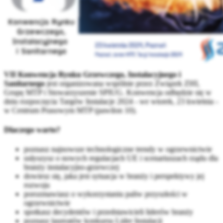
VII Konwencja Rynku Grzewczego, Instalacyjnego i
Sanitarnego
jest organizowana wspólnie przez Związek ZHI,
Grupę MTP i Stowarzyszenie SPIUG. Konwencja odbędzie się w
dniu rozpoczęcia Targów Instalacje 2024 - we wtorek, 23 kwietnia -
w Centrum Prasowym MTP (pawilon 10).
Dlaczego warto?
poznasz najnowsze technologiczne trendy w ogrzewnictwie
usłyszysz o nowych regulacjach UE i scenariuszach rządu dla
branży instalacyjno-grzewczej
dowiesz się, jaka jest sytuacja w branży i perspektywy jej
rozwoju
porozmawiasz o wykorzystaniu paliw przyszłości w
ogrzewnictwie
spotkasz decydentów i przedstawicieli liderów branży
poznasz laureatów konkursu Lider Instalacji