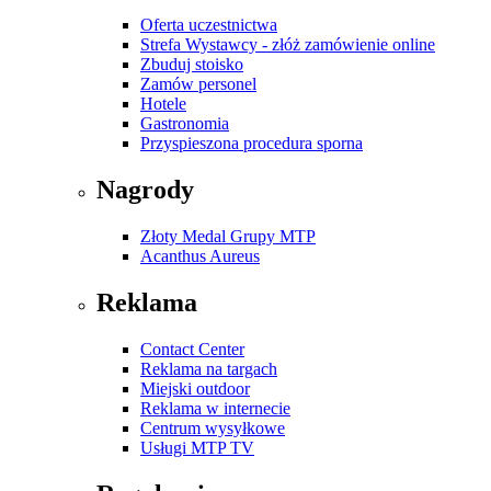
Oferta uczestnictwa
Strefa Wystawcy - złóż zamówienie online
Zbuduj stoisko
Zamów personel
Hotele
Gastronomia
Przyspieszona procedura sporna
Nagrody
Złoty Medal Grupy MTP
Acanthus Aureus
Reklama
Contact Center
Reklama na targach
Miejski outdoor
Reklama w internecie
Centrum wysyłkowe
Usługi MTP TV