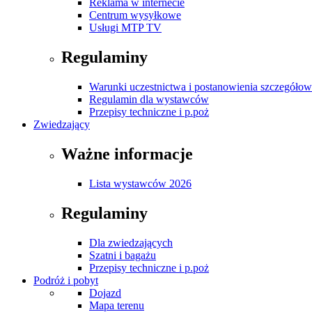
Reklama w internecie
Centrum wysyłkowe
Usługi MTP TV
Regulaminy
Warunki uczestnictwa i postanowienia szczegóło
Regulamin dla wystawców
Przepisy techniczne i p.poż
Zwiedzający
Ważne informacje
Lista wystawców 2026
Regulaminy
Dla zwiedzających
Szatni i bagażu
Przepisy techniczne i p.poż
Podróż i pobyt
Dojazd
Mapa terenu