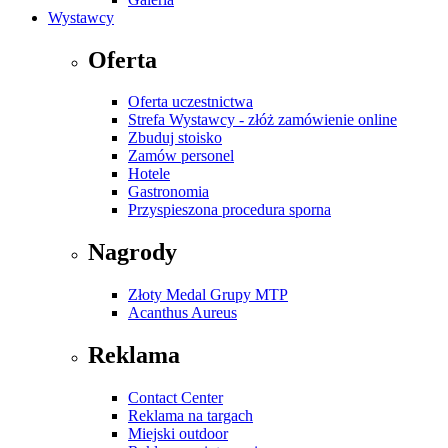
Wystawcy
Oferta
Oferta uczestnictwa
Strefa Wystawcy - złóż zamówienie online
Zbuduj stoisko
Zamów personel
Hotele
Gastronomia
Przyspieszona procedura sporna
Nagrody
Złoty Medal Grupy MTP
Acanthus Aureus
Reklama
Contact Center
Reklama na targach
Miejski outdoor