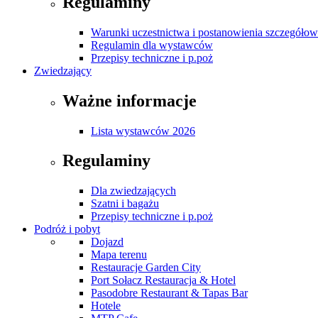
Regulaminy
Warunki uczestnictwa i postanowienia szczegóło
Regulamin dla wystawców
Przepisy techniczne i p.poż
Zwiedzający
Ważne informacje
Lista wystawców 2026
Regulaminy
Dla zwiedzających
Szatni i bagażu
Przepisy techniczne i p.poż
Podróż i pobyt
Dojazd
Mapa terenu
Restauracje Garden City
Port Sołacz Restauracja & Hotel
Pasodobre Restaurant & Tapas Bar
Hotele