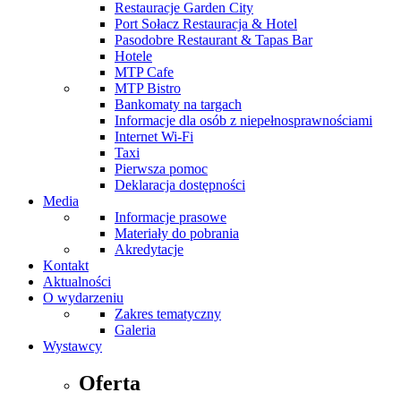
Restauracje Garden City
Port Sołacz Restauracja & Hotel
Pasodobre Restaurant & Tapas Bar
Hotele
MTP Cafe
MTP Bistro
Bankomaty na targach
Informacje dla osób z niepełnosprawnościami
Internet Wi-Fi
Taxi
Pierwsza pomoc
Deklaracja dostępności
Media
Informacje prasowe
Materiały do pobrania
Akredytacje
Kontakt
Aktualności
O wydarzeniu
Zakres tematyczny
Galeria
Wystawcy
Oferta