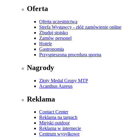
Oferta
Oferta uczestnictwa
Strefa Wystawcy - złóż zamówienie online
Zbuduj stoisko
Zamów personel
Hotele
Gastronomia
Przyspieszona procedura sporna
Nagrody
Złoty Medal Grupy MTP
Acanthus Aureus
Reklama
Contact Center
Reklama na targach
Miejski outdoor
Reklama w internecie
Centrum wysyłkowe