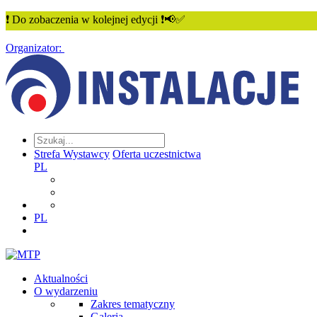
❗ Do zobaczenia w kolejnej edycji ❗📢✅
Organizator:
Strefa Wystawcy
Oferta uczestnictwa
PL
PL
Aktualności
O wydarzeniu
Zakres tematyczny
Galeria