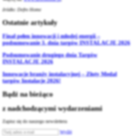
źródło: Defro Home
Ostatnie artykuły
Finał pełen innowacji i młodej energii –
podsumowanie 3. dnia targów INSTALACJE 2026
Podsumowanie drugiego dnia Targów
INSTALACJE 2026
Innowacje branży instalacyjnej – Złoty Medal
targów Instalacje 2026!
Bądź na bieżąco
z nadchodzącymi wydarzeniami
Zapisz się do naszego newslettera
Wyślij