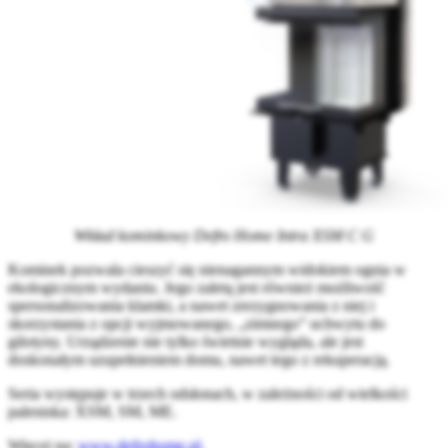
Wkład kominkowy Defro Home Intra XSM C G
Kominek pozwala cieszyć się nienagannym widokiem ognia w
ekologicznym wydaniu. Jego zaletą jest również możliwość
spersonalizowania klamki, a nawet zrezygnowania z niej i
skorzystania z opcji wyjmowanego, „zimnego” uchwytu do
gilotyny. Urządzenie nie tylko świetnie wygląda, ale jest
doskonałym uzupełnieniem domu, nawet tego z rekuperacją.
Seria występuje w trzech odsłonach, w zależności od wielkości
paleniska: XSM, SM, ME.
Więcej na:
www.defrohome.pl
.