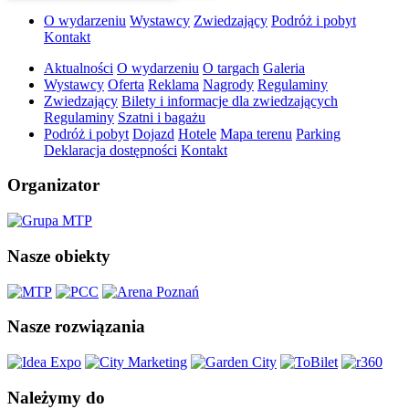
O wydarzeniu
Wystawcy
Zwiedzający
Podróż i pobyt
Kontakt
Aktualności
O wydarzeniu
O targach
Galeria
Wystawcy
Oferta
Reklama
Nagrody
Regulaminy
Zwiedzający
Bilety i informacje dla zwiedzających
Regulaminy
Szatni i bagażu
Podróż i pobyt
Dojazd
Hotele
Mapa terenu
Parking
Deklaracja dostępności
Kontakt
Organizator
Nasze obiekty
Nasze rozwiązania
Należymy do