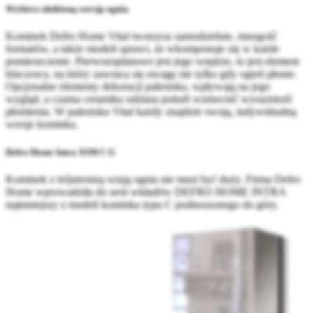
Wybierz ulubioną wersję ognia
Kominek Defro Home Vital tworzysz samodzielnie, mnogość
formatów, a także modeli sprawi, że wkomponuje się w każde
pomieszczenie. Pierwszoplanowe jest jego wnętrze, to jest element
kluczowy, na który zawraca się uwagę nie tylko gdy ogień płonie.
Opcjonalne elementy dekoracji paleniska, wpływają na jego
wygląd, a czarna ceramika szklana potrafi wzmocnić wyrazistość
płomienia. W palenisku Vital każdy znajdzie swoją, indywidualną
wersje kominka.
Defro Home Intra XSM C G
Kominek z trójstronną wizją ognia nie musi być duży. Firma Defro
Home wprowadziła do serii wkładów DEFRO HOME INTRA
najmniejszy z modeli kominka typu C podnoszonego do góry.