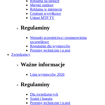
Reklama na targach
Miejski outdoor
Reklama w internecie
Centrum wysyłkowe
Usługi MTP TV
Regulaminy
Warunki uczestnictwa i postanowienia
szczegółowe
Regulamin dla wystawców
Przepisy techniczne i p.poż
Zwiedzający
Ważne informacje
Lista wystawców 2026
Regulaminy
Dla zwiedzających
Szatni i bagażu
Przepisy techniczne i p.poż