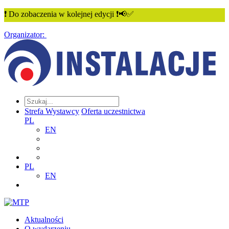
❗ Do zobaczenia w kolejnej edycji ❗📢✅
Organizator:
Strefa Wystawcy
Oferta uczestnictwa
PL
EN
PL
EN
Aktualności
O wydarzeniu