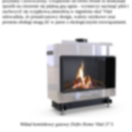
przytulny i nowoczesny. Urządzenie od Defro Home to doskonały
sposób na cieszenie się piękną grą ognia - wystarczy nacisnąć pilot i
zachwycić się wyjątkową atmosferą w mgnieniu oka! Vital
udowadnia, że ponadczasowy design, walory użytkowe oraz
prostota obsługi mogą iść w parze z ekologicznymi rozwiązaniami.
Wkład kominkowy gazowy Defro Home Vital 37 S