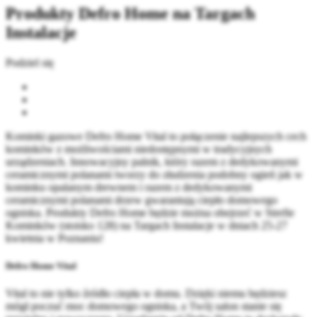
Produkty Defro Home na Targach
Instalacje
Podziel się
Kominki gazowe Defro Home Vital to połączenie najlepszych cech
kominków z możliwościami niedostępnymi w tradycyjnych
urządzeniach. Innowacyjny palnik, który razem z dedykowanymi
ceramicznymi polanami tworzy do złudzenia podobny ogień jak w
kominku opalanym drewnem i razem z dedykowanymi
ceramicznymi polanami drzew gwarantują ciepło domowego
ogniska. Produkty Defro Home będzie można obejrzeć w Strefie
Kominków (stoisko 128) na Targach Instalacje w dniach 25-27
kwietnia w Poznaniu!
Defro Home Vital
Vital to nie tylko źródło ciepła w domu. Dzięki niemu będziesz
mógł poczuć moc domowego ogniska, a Twój salon stanie się