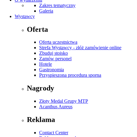
Zakres tematyczny
Galeria
Wystawcy
Oferta
Oferta uczestnictwa
Strefa Wystawcy - złóż zamówienie online
Zbuduj stoisko
Zamów personel
Hotele
Gastronomia
Przyspieszona procedura sporna
Nagrody
Złoty Medal Grupy MTP
Acanthus Aureus
Reklama
Contact Center