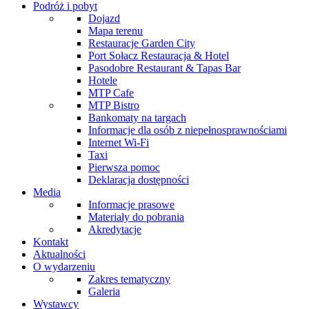
Podróż i pobyt
Dojazd
Mapa terenu
Restauracje Garden City
Port Sołacz Restauracja & Hotel
Pasodobre Restaurant & Tapas Bar
Hotele
MTP Cafe
MTP Bistro
Bankomaty na targach
Informacje dla osób z niepełnosprawnościami
Internet Wi-Fi
Taxi
Pierwsza pomoc
Deklaracja dostępności
Media
Informacje prasowe
Materiały do pobrania
Akredytacje
Kontakt
Aktualności
O wydarzeniu
Zakres tematyczny
Galeria
Wystawcy