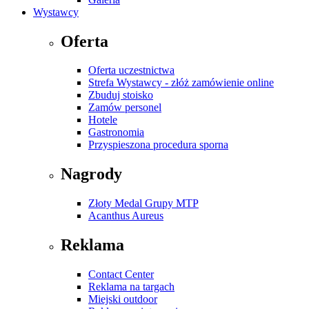
Wystawcy
Oferta
Oferta uczestnictwa
Strefa Wystawcy - złóż zamówienie online
Zbuduj stoisko
Zamów personel
Hotele
Gastronomia
Przyspieszona procedura sporna
Nagrody
Złoty Medal Grupy MTP
Acanthus Aureus
Reklama
Contact Center
Reklama na targach
Miejski outdoor