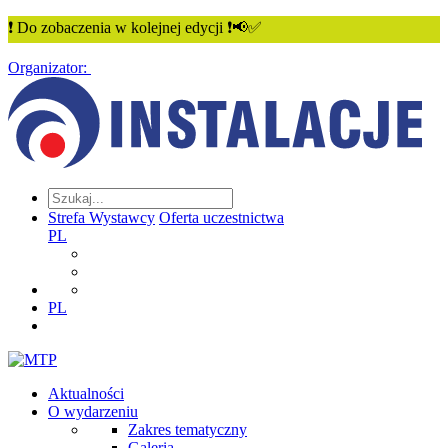
❗ Do zobaczenia w kolejnej edycji ❗📢✅
Organizator:
Strefa Wystawcy
Oferta uczestnictwa
PL
PL
Aktualności
O wydarzeniu
Zakres tematyczny
Galeria