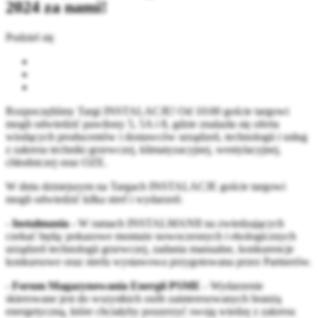
2024 za nami!
Podziel się
Rozpoczęliśmy Targi INSTALACJE! Od 10:00 goście targowi
mogli odwiedzić pawilony 5, 5A i 8, gdzie znalazła się oferta
wiodących producentów i dostawców urządzeń, technologii i usług
z zakresu techniki grzewczej, klimatyzacyjnej, wentylacyjnej,
chłodniczej oraz OZE.
W dniu dzisiejszym na Targach INSTALACJE goście targowi
mogli odwiedzić kilka stref i wydarzeń:
-
Instalmania -
W ramach INSTALMANII na zwiedzających
czekać będą: pokazowe montaże nowoczesnych i ekologicznych
urządzeń technologii grzewczej, zadania manualne, konkurencje
konkursowe oraz strefa wystawowa przygotowana przez Partnerów.
-
Forum Magazynowania Energii PSME
- Wydarzenie
skierowane jest do wszystkich osób zainteresowanych branżą
energetyczną, które chciałyby poszerzyć swoją wiedzę z zakresu