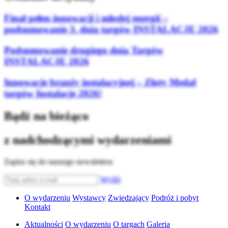
Finał pełen innowacji i młodej energii –
podsumowanie 3. dnia targów INSTALACJE 2026
Podsumowanie drugiego dnia Targów
INSTALACJE 2026
Innowacje branży instalacyjnej – Złoty Medal
targów Instalacje 2026!
Bądź na bieżąco
z nadchodzącymi wydarzeniami
Zapisz się do naszego newslettera
Wyślij
O wydarzeniu
Wystawcy
Zwiedzający
Podróż i pobyt
Kontakt
Aktualności
O wydarzeniu
O targach
Galeria