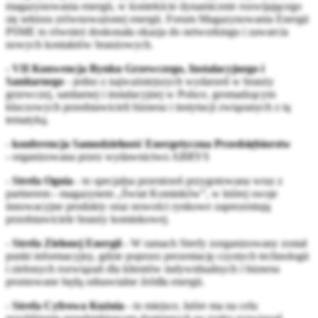
magazynowania energii, w kontekście dynamicznie rozwijającego
się sektora zrównoważonej energii. Forum Magazynowania Energii
PSME to również doskonała okazja do networkingu i zawarcia
nowych kontaktów branżowych.
- VII Konwencja Rynku Grzewczego, Instalacyjnego i
Sanitarnego
- jedno z najważniejszych wydarzeń w branży
grzewczej, sanitarnej i instalacyjnej w Polsce, gromadzącym
kluczowych przedstawicieli biznesu i instytucji związanych z tą
tematyką.
-
konferencja Samodzielność Energetyczna Przedsiębiorstw
-
organizowana przez wydawnictwo ABRYS
-
Strefa Ognia
- to specjalna przestrzeń przygotowana wraz z
partnerem - magazynem „Świat Kominków”, w której swoje
innowacyjne produkty oraz nowości rynkowe zaprezentują
przedstawiciele branży kominkowej.
-
Strefa Zielonej Energii -
W ramach Strefy zorganizowany został
punkt informacyjny, gdzie poprzez prezentację czystych technologii
i zielonych rozwiązań dla klientów indywidualnych i biznesu
promowane będą odnawialne źródła energii.
-
Strefa Cyfrowa Kuźnia -
to miejsce, które ma na celu