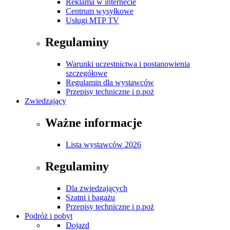
Reklama w internecie
Centrum wysyłkowe
Usługi MTP TV
Regulaminy
Warunki uczestnictwa i postanowienia
szczegółowe
Regulamin dla wystawców
Przepisy techniczne i p.poż
Zwiedzający
Ważne informacje
Lista wystawców 2026
Regulaminy
Dla zwiedzających
Szatni i bagażu
Przepisy techniczne i p.poż
Podróż i pobyt
Dojazd