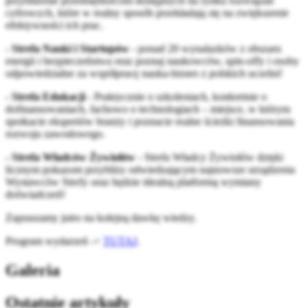
przybliżenie przedsiębiorcom dostępnych na rynku rozwiązań
cyfrowych, które w realny sposób przekładają się na zwiększenie
efektywności ich prac.
-
Strefa Nauki i Startupów
- ponad 20 wynalazków z obszaru
energii i bezpieczeństwa oraz poznaj naukowców, spin-offy i osoby
odpowiedzialne za współpracę nauka-biznes z polskich uczelni!
- Strefa Edukacji
- Praktycznie o szkoleniach, konkretnie o
dofinansowaniach, fachowo o technologiach – miejsce, w którym
spotkacie ekspertów branży i poznacie realne ścieżki finansowania
rozwoju zawodowego.
- Strefa Władców Żywiołów
- Strefa Władcy Żywiołów dzięki
licznym pokazom przybliży odwiedzającym najnowsze urządzenia
Wystawców Strefy oraz będzie idealną platformą wymiany
doświadczeń!
Zapraszamy jutro na kolejną dawkę wiedzy.
Program wydarzeń ->
TUTAJ
.
Galeria
Ostatnie artykuły