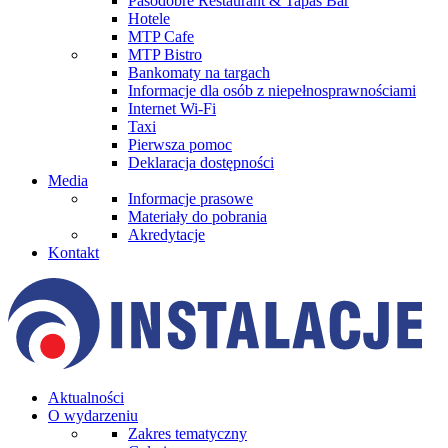
Pasodobre Restaurant & Tapas Bar
Hotele
MTP Cafe
MTP Bistro
Bankomaty na targach
Informacje dla osób z niepełnosprawnościami
Internet Wi-Fi
Taxi
Pierwsza pomoc
Deklaracja dostępności
Media
Informacje prasowe
Materiały do pobrania
Akredytacje
Kontakt
Aktualności
O wydarzeniu
Zakres tematyczny