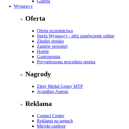
Galeria
Wystawcy
Oferta
Oferta uczestnictwa
Strefa Wystawcy - złóż zamówienie online
Zbuduj stoisko
Zamów personel
Hotele
Gastronomia
Przyspieszona procedura sporna
Nagrody
Złoty Medal Grupy MTP
Acanthus Aureus
Reklama
Contact Center
Reklama na targach
Miejski outdoor