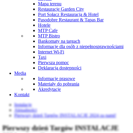
Mapa terenu
Restauracje Garden City
Port Sołacz Restauracja & Hotel
Pasodobre Restaurant & Tapas Bar
Hotele
MTP Cafe
MTP Bistro
Bankomaty na targach
Informacje dla osób z niepełnosprawnościami
Internet Wi-Fi
Taxi
Pierwsza pomoc
Deklaracja dostępności
Media
Informacje prasowe
Materiały do pobrania
Akredytacje
Kontakt
Instalacje
Aktualności
Pierwszy dzień Targów INSTALACJE 2024 za nami!
Pierwszy dzień Targów INSTALACJE