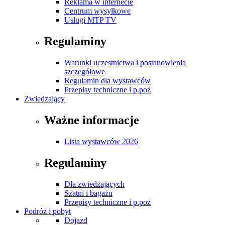
Reklama w internecie
Centrum wysyłkowe
Usługi MTP TV
Regulaminy
Warunki uczestnictwa i postanowienia
szczegółowe
Regulamin dla wystawców
Przepisy techniczne i p.poż
Zwiedzający
Ważne informacje
Lista wystawców 2026
Regulaminy
Dla zwiedzających
Szatni i bagażu
Przepisy techniczne i p.poż
Podróż i pobyt
Dojazd