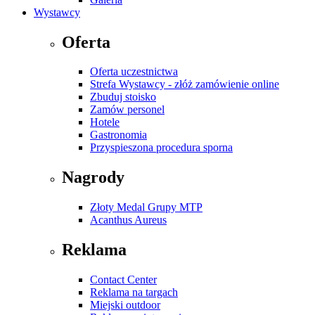
Wystawcy
Oferta
Oferta uczestnictwa
Strefa Wystawcy - złóż zamówienie online
Zbuduj stoisko
Zamów personel
Hotele
Gastronomia
Przyspieszona procedura sporna
Nagrody
Złoty Medal Grupy MTP
Acanthus Aureus
Reklama
Contact Center
Reklama na targach
Miejski outdoor