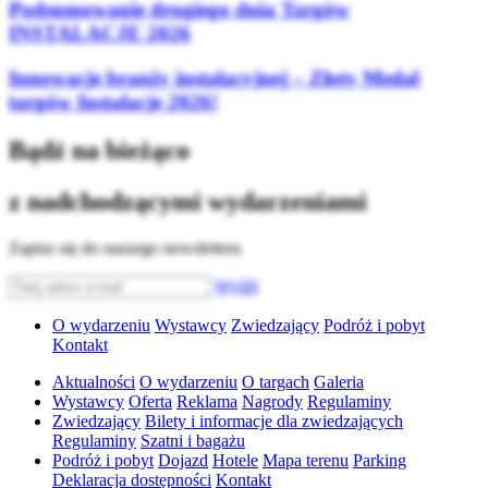
Podsumowanie drugiego dnia Targów
INSTALACJE 2026
Innowacje branży instalacyjnej – Złoty Medal
targów Instalacje 2026!
Bądź na bieżąco
z nadchodzącymi wydarzeniami
Zapisz się do naszego newslettera
Wyślij
O wydarzeniu
Wystawcy
Zwiedzający
Podróż i pobyt
Kontakt
Aktualności
O wydarzeniu
O targach
Galeria
Wystawcy
Oferta
Reklama
Nagrody
Regulaminy
Zwiedzający
Bilety i informacje dla zwiedzających
Regulaminy
Szatni i bagażu
Podróż i pobyt
Dojazd
Hotele
Mapa terenu
Parking
Deklaracja dostępności
Kontakt