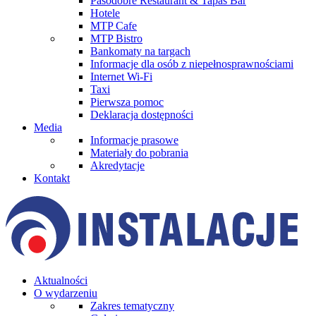
Pasodobre Restaurant & Tapas Bar
Hotele
MTP Cafe
MTP Bistro
Bankomaty na targach
Informacje dla osób z niepełnosprawnościami
Internet Wi-Fi
Taxi
Pierwsza pomoc
Deklaracja dostępności
Media
Informacje prasowe
Materiały do pobrania
Akredytacje
Kontakt
Aktualności
O wydarzeniu
Zakres tematyczny