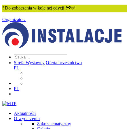
❗ Do zobaczenia w kolejnej edycji ❗📢✅
Organizator:
Strefa Wystawcy
Oferta uczestnictwa
PL
PL
Aktualności
O wydarzeniu
Zakres tematyczny
Galeria