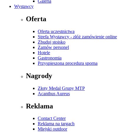
Galeria
Wystawcy
Oferta
Oferta uczestnictwa
Strefa Wystawcy - złóż zamówienie online
Zbuduj stoisko
Zamów personel
Hotele
Gastronomia
Przyspieszona procedura sporna
Nagrody
Złoty Medal Grupy MTP
Acanthus Aureus
Reklama
Contact Center
Reklama na targach
Miejski outdoor