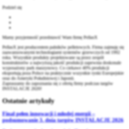
Podziel się
Mamy przyjemność przedstawić Wam firmę PellasX
PellasX jest producentem palników pelletowych. Firma zajmuję się
zaawansowanymi technologiami systemów grzewczych od 1992
roku. Wszystkie produkty projektowane są przez zespół
konstruktorów a najwyższą jakość produkcji zapewnia doskonale
wyposażony park maszynowy. Co ciekawe 40% produkcji
eksportują poza Polsce na praktycznie wszystkie rynki Europejskie
oraz do Ameryki Południowej i Japonii.
Zapraszamy do zapoznania się z ofertą firmy podczas targów
INSTALACJE 2020!
Ostatnie artykuły
Finał pełen innowacji i młodej energii –
podsumowanie 3. dnia targów INSTALACJE 2026