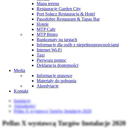
Mapa terenu
Restauracje Garden City
Port Sołacz Restauracja & Hotel
Pasodobre Restaurant & Tapas Bar
Hotele
MTP Cafe
MTP Bistro
Bankomaty na targach
Informacje dla osób z niepełnosprawnościami
Internet Wi-Fi
Taxi
Pierwsza pomoc
Deklaracja dostępności
Media
Informacje prasowe
Materiały do pobrania
Akredytacje
Kontakt
Instalacje
Aktualności
Pellas X wystawcą Targów Instalacje 2020
Pellas X wystawcą Targów Instalacje 2020