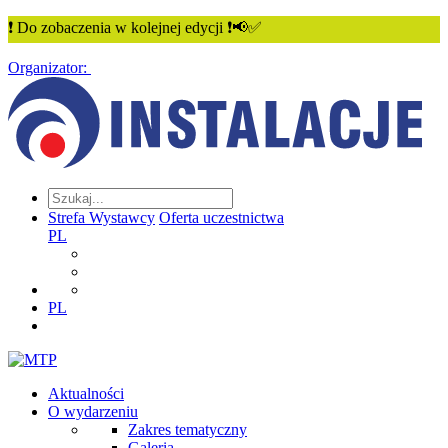
❗ Do zobaczenia w kolejnej edycji ❗📢✅
Organizator:
Strefa Wystawcy
Oferta uczestnictwa
PL
PL
Aktualności
O wydarzeniu
Zakres tematyczny
Galeria