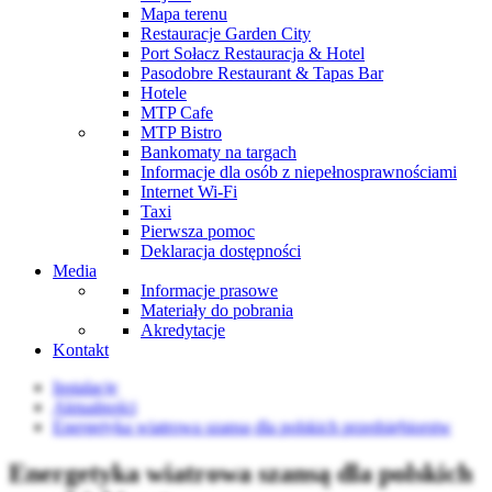
Mapa terenu
Restauracje Garden City
Port Sołacz Restauracja & Hotel
Pasodobre Restaurant & Tapas Bar
Hotele
MTP Cafe
MTP Bistro
Bankomaty na targach
Informacje dla osób z niepełnosprawnościami
Internet Wi-Fi
Taxi
Pierwsza pomoc
Deklaracja dostępności
Media
Informacje prasowe
Materiały do pobrania
Akredytacje
Kontakt
Instalacje
Aktualności
Energetyka wiatrowa szansą dla polskich przedsiębiorstw
Energetyka wiatrowa szansą dla polskich