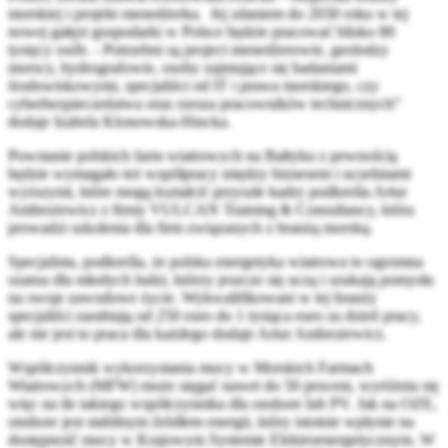
morskiej i projekt menedżerka. Jej zdaniem do 2030 roku w tej
nowej gałęzi gospodarki w Polsce będzie pracować blisko 80
tysięcy osób. - Potrzebni są project menedżerowie, geolodzy
morscy, hydrografowie, osoby zajmujące się badaniami
środowiskowymi, specjaliści od IT i prawa morskiego, czy
cyberbezpieczeństwa oraz rzesza pracowników technicznych”
dodaje Izabela Klonowska-Hincka.
Powstanie polskich farm wiatrowych na Bałtyku z pewnością
będzie wymagało też współpracy między biznesem i uczelniami
wyższymi, które mogą kształcić przyszłe kadry podkreśla Artur
Ambrożewicz z firmy VULCAN Training & Consultancy, która
prowadzi szkolenia dla firm związanych z branżą morską.
Specjalista, podkreśla, że polska energetyka wiatrowa to ogromna
szansa dla młodych ludzi, którzy jeszcze się uczą i szukają pomysłu
na swoje zawodowe życie. Wykwalifikowani w tej branży
specjaliści zarabiają od 250 euro do 1 tysiąca euro za dzień pracy,
ale nie jest to praca dla każdego dodaje Artur Ambrożewicz.
Współczynnik wykorzystania mocy w Morskich Farmach
Wiatrowych (MFW) może sięgać nawet do 50 procent, wyróżnia się
więc na tle takiego współczynnika dla onshore lub PV. Jak na OZE,
onshore jest stabilnym źródłem energii, który istotnie wpłynie na
dostępność mocy w Krajowym Systemie Elektroenergetycznym. W