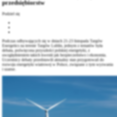
przedsiębiorstw
Podziel się
Podczas odbywających się w dniach 21-23 listopada Targów
Energetics na terenie Targów Lublin, jednym z tematów była
debata, poświęcona przyszłości polskiej energetyki, z
uwzględnieniem takich kwestii jak bezpieczeństwo i ekonomia.
Uczestnicy debaty przedstawili aktualny stan przygotowań do
rozwoju energetyki wiatrowej w Polsce, związane z tym wyzwania
i szanse.