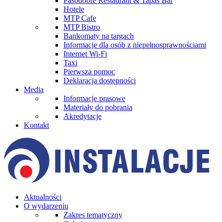
Pasodobre Restaurant & Tapas Bar
Hotele
MTP Cafe
MTP Bistro
Bankomaty na targach
Informacje dla osób z niepełnosprawnościami
Internet Wi-Fi
Taxi
Pierwsza pomoc
Deklaracja dostępności
Media
Informacje prasowe
Materiały do pobrania
Akredytacje
Kontakt
Aktualności
O wydarzeniu
Zakres tematyczny