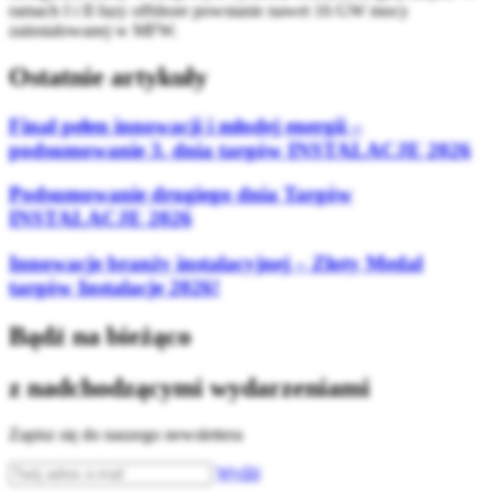
ramach I i II fazy offshore powstanie nawet 16 GW mocy
zainstalowanej w MFW.
Ostatnie artykuły
Finał pełen innowacji i młodej energii –
podsumowanie 3. dnia targów INSTALACJE 2026
Podsumowanie drugiego dnia Targów
INSTALACJE 2026
Innowacje branży instalacyjnej – Złoty Medal
targów Instalacje 2026!
Bądź na bieżąco
z nadchodzącymi wydarzeniami
Zapisz się do naszego newslettera
Wyślij