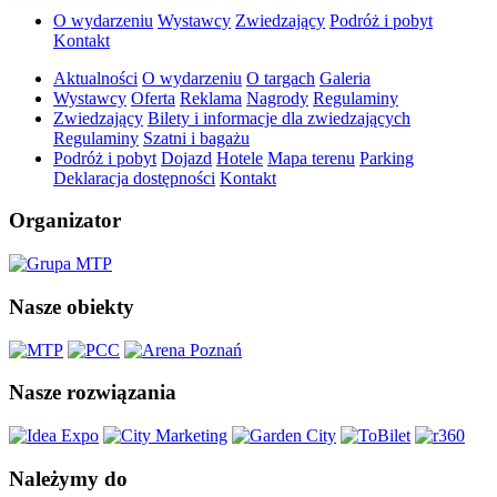
O wydarzeniu
Wystawcy
Zwiedzający
Podróż i pobyt
Kontakt
Aktualności
O wydarzeniu
O targach
Galeria
Wystawcy
Oferta
Reklama
Nagrody
Regulaminy
Zwiedzający
Bilety i informacje dla zwiedzających
Regulaminy
Szatni i bagażu
Podróż i pobyt
Dojazd
Hotele
Mapa terenu
Parking
Deklaracja dostępności
Kontakt
Organizator
Nasze obiekty
Nasze rozwiązania
Należymy do