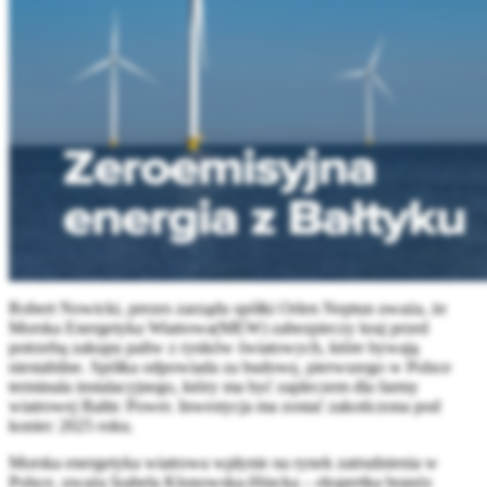
Robert Nowicki, prezes zarządu spółki Orlen Neptun uważa, że
Morska Energetyka Wiatrowa(MEW) zabezpieczy kraj przed
potrzebą zakupu paliw z rynków światowych, które bywają
niestabilne. Spółka odpowiada za budowę, pierwszego w Polsce
terminala instalacyjnego, który ma być zapleczem dla farmy
wiatrowej Baltic Power. Inwestycja ma zostać zakończona pod
koniec 2025 roku.
Morska energetyka wiatrowa wpłynie na rynek zatrudnienia w
Polsce, uważa Izabela Klonowska-Hincka – ekspertka branży