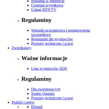
Reklama w internecie
Centrum wysyłkowe
Usługi MTP TV
Regulaminy
Warunki uczestnictwa i postanowienia
szczegółowe
Regulamin dla wystawców
Przepisy techniczne i p.poż
Zwiedzający
Ważne informacje
Lista wystawców 2026
Regulaminy
Dla zwiedzających
Szatni i bagażu
Przepisy techniczne i p.poż
Podróż i pobyt
Dojazd