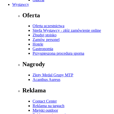
Wystawcy
Oferta
Oferta uczestnictwa
Strefa Wystawcy - złóż zamówienie online
Zbuduj stoisko
Zamów personel
Hotele
Gastronomia
Przyspieszona procedura sporna
Nagrody
Złoty Medal Grupy MTP
Acanthus Aureus
Reklama
Contact Center
Reklama na targach
Miejski outdoor