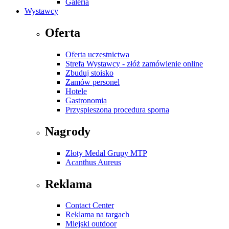
Galeria
Wystawcy
Oferta
Oferta uczestnictwa
Strefa Wystawcy - złóż zamówienie online
Zbuduj stoisko
Zamów personel
Hotele
Gastronomia
Przyspieszona procedura sporna
Nagrody
Złoty Medal Grupy MTP
Acanthus Aureus
Reklama
Contact Center
Reklama na targach
Miejski outdoor